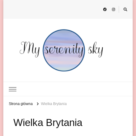
My Serenity Sky
o podróżach
Strona główna
Wielka Brytania
Wielka Brytania