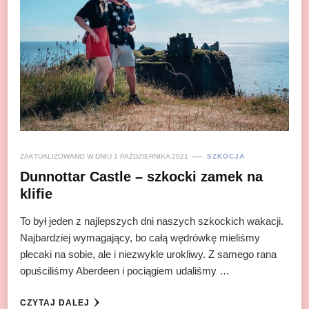
ZAKTUALIZOWANO W DNIU
1 PAŹDZIERNIKA 2021
SZKOCJA
Dunnottar Castle – szkocki zamek na
klifie
To był jeden z najlepszych dni naszych szkockich wakacji.
Najbardziej wymagający, bo całą wędrówkę mieliśmy
plecaki na sobie, ale i niezwykle urokliwy. Z samego rana
opuściliśmy Aberdeen i pociągiem udaliśmy …
CZYTAJ DALEJ