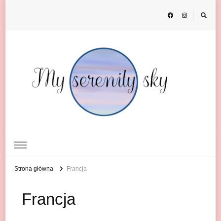
My Serenity Sky
o podróżach
Strona główna
Francja
Francja