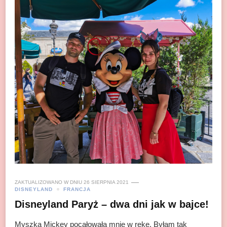
ZAKTUALIZOWANO W DNIU
26 SIERPNIA 2021
DISNEYLAND
FRANCJA
Disneyland Paryż – dwa dni jak w bajce!
Myszka Mickey pocałowała mnie w rękę. Byłam tak