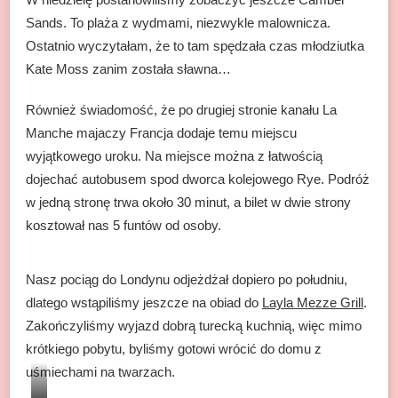
Sands. To plaża z wydmami, niezwykle malownicza.
Ostatnio wyczytałam, że to tam spędzała czas młodziutka
Kate Moss zanim została sławna…
Również świadomość, że po drugiej stronie kanału La
Manche majaczy Francja dodaje temu miejscu
wyjątkowego uroku. Na miejsce można z łatwością
dojechać autobusem spod dworca kolejowego Rye. Podróż
w jedną stronę trwa około 30 minut, a bilet w dwie strony
kosztował nas 5 funtów od osoby.
Nasz pociąg do Londynu odjeżdżał dopiero po południu,
dlatego wstąpiliśmy jeszcze na obiad do
Layla Mezze Grill
.
Zakończyliśmy wyjazd dobrą turecką kuchnią, więc mimo
krótkiego pobytu, byliśmy gotowi wrócić do domu z
uśmiechami na twarzach.