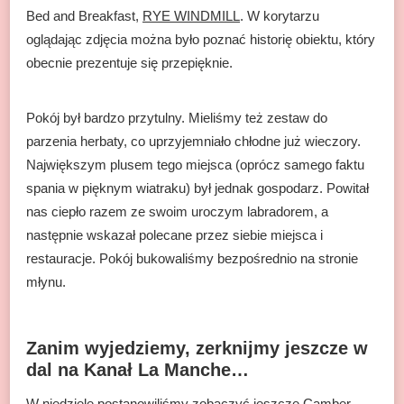
Bed and Breakfast,
RYE WINDMILL
. W korytarzu
oglądając zdjęcia można było poznać historię obiektu, który
obecnie prezentuje się przepięknie.
Pokój był bardzo przytulny. Mieliśmy też zestaw do
parzenia herbaty, co uprzyjemniało chłodne już wieczory.
Największym plusem tego miejsca (oprócz samego faktu
spania w pięknym wiatraku) był jednak gospodarz. Powitał
nas ciepło razem ze swoim uroczym labradorem, a
następnie wskazał polecane przez siebie miejsca i
restauracje. Pokój bukowaliśmy bezpośrednio na stronie
młynu.
Zanim wyjedziemy, zerknijmy jeszcze w
dal na Kanał La Manche…
W niedzielę postanowiliśmy zobaczyć jeszcze Camber