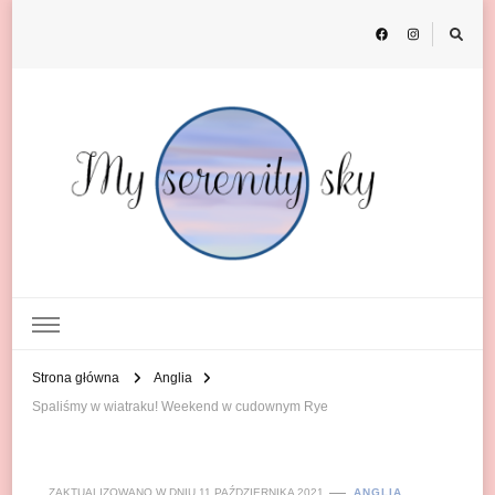
My Serenity Sky
o podróżach
Strona główna
Anglia
Spaliśmy w wiatraku! Weekend w cudownym Rye
ZAKTUALIZOWANO W DNIU
11 PAŹDZIERNIKA 2021
ANGLIA