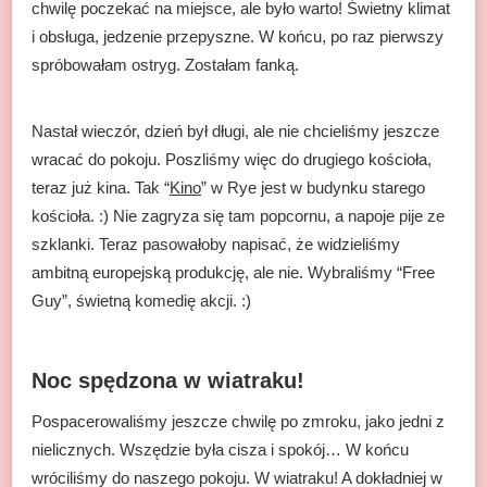
chwilę poczekać na miejsce, ale było warto! Świetny klimat
i obsługa, jedzenie przepyszne. W końcu, po raz pierwszy
spróbowałam ostryg. Zostałam fanką.
Nastał wieczór, dzień był długi, ale nie chcieliśmy jeszcze
wracać do pokoju. Poszliśmy więc do drugiego kościoła,
teraz już kina. Tak “
Kino
” w Rye jest w budynku starego
kościoła. :) Nie zagryza się tam popcornu, a napoje pije ze
szklanki. Teraz pasowałoby napisać, że widzieliśmy
ambitną europejską produkcję, ale nie. Wybraliśmy “Free
Guy”, świetną komedię akcji. :)
Noc spędzona w wiatraku!
Pospacerowaliśmy jeszcze chwilę po zmroku, jako jedni z
nielicznych. Wszędzie była cisza i spokój… W końcu
wróciliśmy do naszego pokoju. W wiatraku! A dokładniej w