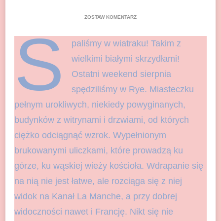
DO
ZOSTAW KOMENTARZ
SPALIŚMY
S
W
paliśmy w wiatraku! Takim z
WIATRAKU!
WEEKEND
wielkimi białymi skrzydłami!
W
CUDOWNYM
Ostatni weekend sierpnia
RYE
spędziliśmy w Rye. Miasteczku
pełnym urokliwych, niekiedy powyginanych,
budynków z witrynami i drzwiami, od których
ciężko odciągnąć wzrok. Wypełnionym
brukowanymi uliczkami, które prowadzą ku
górze, ku wąskiej wieży kościoła. Wdrapanie się
na nią nie jest łatwe, ale rozciąga się z niej
widok na Kanał La Manche, a przy dobrej
widoczności nawet i Francję. Nikt się nie