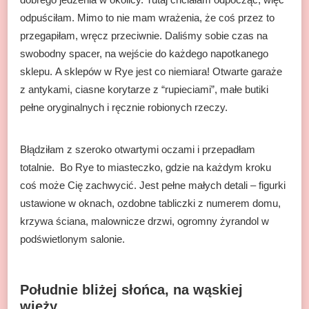
odpuściłam. Mimo to nie mam wrażenia, że coś przez to
przegapiłam, wręcz przeciwnie. Daliśmy sobie czas na
swobodny spacer, na wejście do każdego napotkanego
sklepu. A sklepów w Rye jest co niemiara! Otwarte garaże
z antykami, ciasne korytarze z “rupieciami”, małe butiki
pełne oryginalnych i ręcznie robionych rzeczy.
Błądziłam z szeroko otwartymi oczami i przepadłam
totalnie. Bo Rye to miasteczko, gdzie na każdym kroku
coś może Cię zachwycić. Jest pełne małych detali – figurki
ustawione w oknach, ozdobne tabliczki z numerem domu,
krzywa ściana, malownicze drzwi, ogromny żyrandol w
podświetlonym salonie.
Południe bliżej słońca, na wąskiej
wieży…