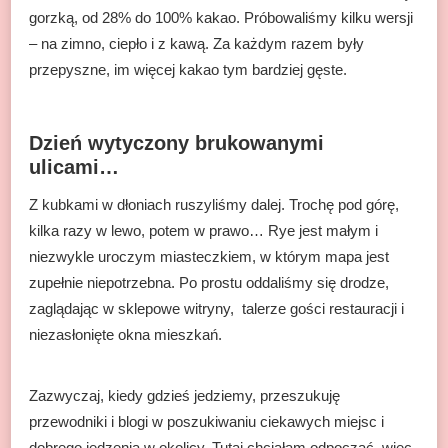
gorzką, od 28% do 100% kakao. Próbowaliśmy kilku wersji
– na zimno, ciepło i z kawą. Za każdym razem były
przepyszne, im więcej kakao tym bardziej gęste.
Dzień wytyczony brukowanymi
ulicami…
Z kubkami w dłoniach ruszyliśmy dalej. Trochę pod górę,
kilka razy w lewo, potem w prawo… Rye jest małym i
niezwykle uroczym miasteczkiem, w którym mapa jest
zupełnie niepotrzebna. Po prostu oddaliśmy się drodze,
zaglądając w sklepowe witryny, talerze gości restauracji i
niezasłonięte okna mieszkań.
Zazwyczaj, kiedy gdzieś jedziemy, przeszukuję
przewodniki i blogi w poszukiwaniu ciekawych miejsc i
dobrego jedzenia w okolicy. Tutaj chciałam odpocząć, więc