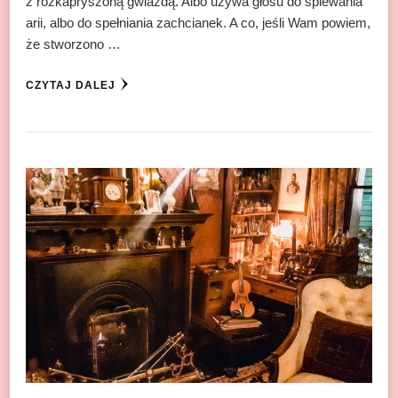
z rozkapryszoną gwiazdą. Albo używa głosu do śpiewania
arii, albo do spełniania zachcianek. A co, jeśli Wam powiem,
że stworzono …
CZYTAJ DALEJ