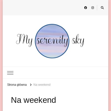
My Serenity Sky
o podróżach
Strona główna
Na weekend
Na weekend