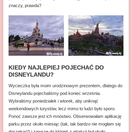
znaczy, prawda?
KIEDY NAJLEPIEJ POJECHAĆ DO
DISNEYLANDU?
Wycieczka była moim urodzinowym prezentem, dlatego do
Disneylandu pojechaliśmy pod koniec września.
Wybraliśmy poniedziałek i wtorek, aby uniknąć
weekendowych turystów, lecz mimo to ludzi było sporo.
Ponoć zawsze jest ich mnóstwo. Obserwowałam aplikację
parku przez około miesiąc (tak, tak bardzo nie mogłam się
doczekać!) i zawsze do którejś z atrakcji był około