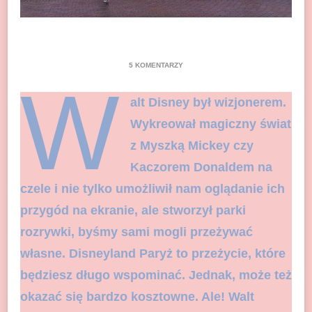
DO
5 KOMENTARZY
DISNEYLAND
W
PARYŻ
alt Disney był wizjonerem.
–
PRAKTYCZNE
Wykreował magiczny świat
PORADY
z Myszką Mickey czy
Kaczorem Donaldem na
czele i nie tylko umożliwił nam oglądanie ich
przygód na ekranie, ale stworzył parki
rozrywki, byśmy sami mogli przeżywać
własne. Disneyland Paryż to przeżycie, które
będziesz długo wspominać. Jednak, może też
okazać się bardzo kosztowne. Ale! Walt