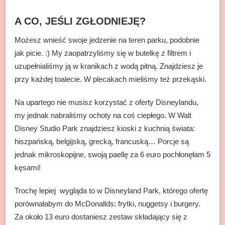
A CO, JEŚLI ZGŁODNIEJĘ?
Możesz wnieść swoje jedzenie na teren parku, podobnie
jak picie. :) My zaopatrzyliśmy się w butelkę z filtrem i
uzupełnialiśmy ją w kranikach z wodą pitną. Znajdziesz je
przy każdej toalecie. W plecakach mieliśmy też przekąski.
Na upartego nie musisz korzystać z oferty Disneylandu,
my jednak nabraliśmy ochoty na coś ciepłego. W Walt
Disney Studio Park znajdziesz kioski z kuchnią świata:
hiszpańską, belgijską, grecką, francuską… Porcje są
jednak mikroskopijne, swoją paellę za 6 euro pochłonęłam 5
kęsami!
Trochę lepiej wygląda to w Disneyland Park, którego ofertę
porównałabym do McDonallds: frytki, nuggetsy i burgery.
Za około 13 euro dostaniesz zestaw składający się z