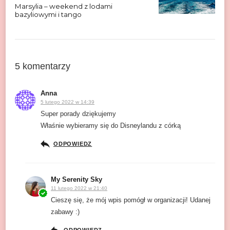
Marsylia – weekend z lodami
bazyliowymi i tango
5 komentarzy
Anna
5 lutego 2022 w 14:39
Super porady dziękujemy
Właśnie wybieramy się do Disneylandu z córką
ODPOWIEDZ
My Serenity Sky
11 lutego 2022 w 21:40
Cieszę się, że mój wpis pomógł w organizacji! Udanej
zabawy :)
ODPOWIEDZ