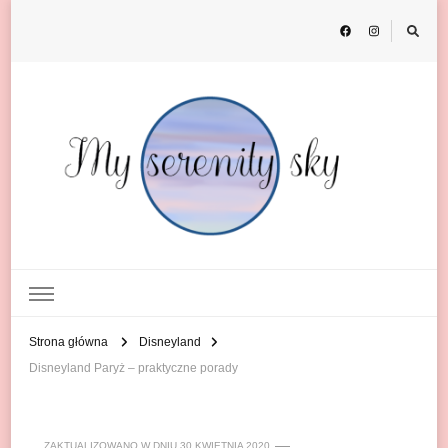
My Serenity Sky
o podróżach
Strona główna
Disneyland
Disneyland Paryż – praktyczne porady
ZAKTUALIZOWANO W DNIU
30 KWIETNIA 2020