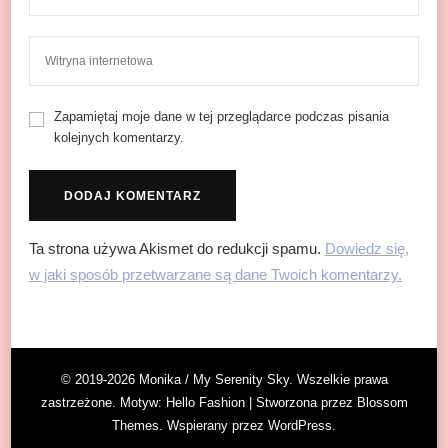
Zapamiętaj moje dane w tej przeglądarce podczas pisania
kolejnych komentarzy.
Ta strona używa Akismet do redukcji spamu.
Dowiedz się,
w jaki sposób przetwarzane są dane Twoich komentarzy.
© 2019-2026 Monika / My Serenity Sky. Wszelkie prawa
zastrzeżone. Motyw:
Hello Fashion | Stworzona przez
Blossom
Themes
. Wspierany przez
WordPress
.