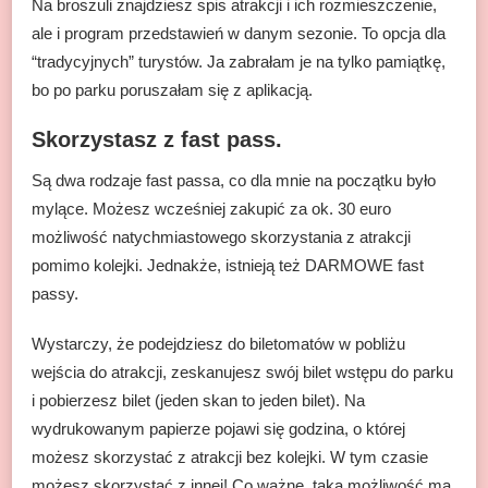
Na broszuli znajdziesz spis atrakcji i ich rozmieszczenie,
ale i program przedstawień w danym sezonie. To opcja dla
“tradycyjnych” turystów. Ja zabrałam je na tylko pamiątkę,
bo po parku poruszałam się z aplikacją.
Skorzystasz z fast pass.
Są dwa rodzaje fast passa, co dla mnie na początku było
mylące. Możesz wcześniej zakupić za ok. 30 euro
możliwość natychmiastowego skorzystania z atrakcji
pomimo kolejki. Jednakże, istnieją też DARMOWE fast
passy.
Wystarczy, że podejdziesz do biletomatów w pobliżu
wejścia do atrakcji, zeskanujesz swój bilet wstępu do parku
i pobierzesz bilet (jeden skan to jeden bilet). Na
wydrukowanym papierze pojawi się godzina, o której
możesz skorzystać z atrakcji bez kolejki. W tym czasie
możesz skorzystać z innej! Co ważne, taką możliwość ma