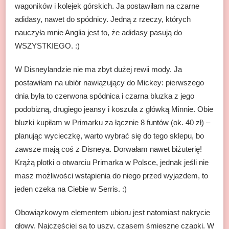
wagoników i kolejek górskich. Ja postawiłam na czarne
adidasy, nawet do spódnicy. Jedną z rzeczy, których
nauczyła mnie Anglia jest to, że adidasy pasują do
WSZYSTKIEGO. :)
W Disneylandzie nie ma zbyt dużej rewii mody. Ja
postawiłam na ubiór nawiązujący do Mickey: pierwszego
dnia była to czerwona spódnica i czarna bluzka z jego
podobizną, drugiego jeansy i koszula z główką Minnie. Obie
bluzki kupiłam w Primarku za łącznie 8 funtów (ok. 40 zł) –
planując wycieczkę, warto wybrać się do tego sklepu, bo
zawsze mają coś z Disneya. Dorwałam nawet biżuterię!
Krążą plotki o otwarciu Primarka w Polsce, jednak jeśli nie
masz możliwości wstąpienia do niego przed wyjazdem, to
jeden czeka na Ciebie w Serris. :)
Obowiązkowym elementem ubioru jest natomiast nakrycie
głowy. Najczęściej są to uszy, czasem śmieszne czapki. W