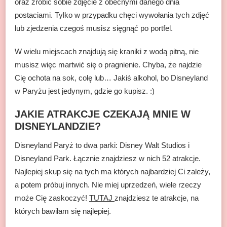
oraz zrobić sobie zdjęcie z obecnymi danego dnia
postaciami. Tylko w przypadku chęci wywołania tych zdjęć
lub zjedzenia czegoś musisz sięgnąć po portfel.
W wielu miejscach znajdują się kraniki z wodą pitną, nie
musisz więc martwić się o pragnienie. Chyba, że najdzie
Cię ochota na sok, colę lub… Jakiś alkohol, bo Disneyland
w Paryżu jest jedynym, gdzie go kupisz. :)
JAKIE ATRAKCJE CZEKAJĄ MNIE W
DISNEYLANDZIE?
Disneyland Paryż to dwa parki: Disney Walt Studios i
Disneyland Park. Łącznie znajdziesz w nich 52 atrakcje.
Najlepiej skup się na tych ma których najbardziej Ci zależy,
a potem próbuj innych. Nie miej uprzedzeń, wiele rzeczy
może Cię zaskoczyć!
TUTAJ
znajdziesz te atrakcje, na
których bawiłam się najlepiej.