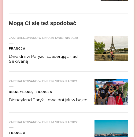
Mogą Ci się też spodobać
ZAKTUALIZOWANO W DNIU
30 KWIETNIA 2020
FRANCJA
Dwa dni w Paryżu: spacerując nad
Sekwaną
ZAKTUALIZOWANO W DNIU
26 SIERPNIA 2021
DISNEYLAND
FRANCJA
Disneyland Paryż – dwa dni jak w bajce!
ZAKTUALIZOWANO W DNIU
14 SIERPNIA 2022
FRANCJA