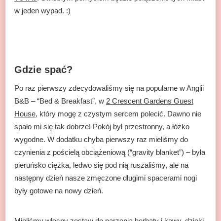
w jeden wypad. :)
Gdzie spać?
Po raz pierwszy zdecydowaliśmy się na popularne w Anglii
B&B – “Bed & Breakfast”, w
2 Crescent Gardens Guest
House
, który mogę z czystym sercem polecić. Dawno nie
spało mi się tak dobrze! Pokój był przestronny, a łóżko
wygodne. W dodatku chyba pierwszy raz mieliśmy do
czynienia z pościelą obciążeniową (“gravity blanket”) – była
pieruńsko ciężka, ledwo się pod nią ruszaliśmy, ale na
następny dzień nasze zmęczone długimi spacerami nogi
były gotowe na nowy dzień.
Mieliśmy własny zestaw do parzenia herbaty i kawy, dzięki