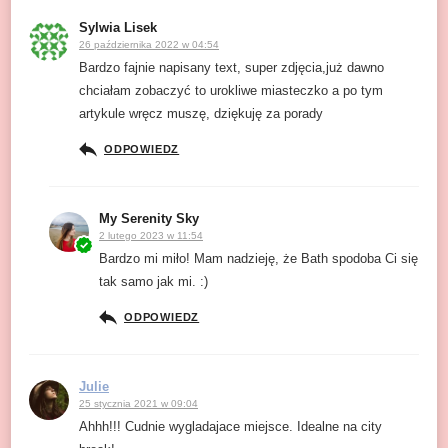
Sylwia Lisek
26 października 2022 w 04:54
Bardzo fajnie napisany text, super zdjęcia,już dawno
chciałam zobaczyć to urokliwe miasteczko a po tym
artykule wręcz muszę, dziękuję za porady
ODPOWIEDZ
My Serenity Sky
2 lutego 2023 w 11:54
Bardzo mi miło! Mam nadzieję, że Bath spodoba Ci się
tak samo jak mi. :)
ODPOWIEDZ
Julie
25 stycznia 2021 w 09:04
Ahhh!!! Cudnie wygladajace miejsce. Idealne na city