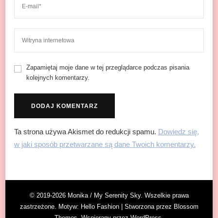
Zapamiętaj moje dane w tej przeglądarce podczas pisania
kolejnych komentarzy.
Ta strona używa Akismet do redukcji spamu.
Dowiedz się,
w jaki sposób przetwarzane są dane Twoich komentarzy.
© 2019-2026 Monika / My Serenity Sky. Wszelkie prawa
zastrzeżone. Motyw:
Hello Fashion | Stworzona przez
Blossom
Themes
. Wspierany przez
WordPress
.