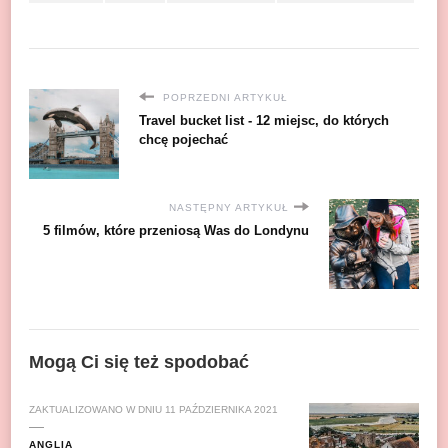
POPRZEDNI ARTYKUŁ
Travel bucket list - 12 miejsc, do których
chcę pojechać
NASTĘPNY ARTYKUŁ
5 filmów, które przeniosą Was do Londynu
Mogą Ci się też spodobać
ZAKTUALIZOWANO W DNIU
11 PAŹDZIERNIKA 2021
ANGLIA