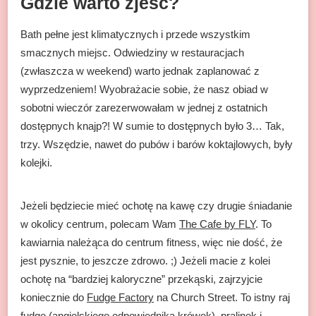
Gdzie warto zjeść?
Bath pełne jest klimatycznych i przede wszystkim
smacznych miejsc. Odwiedziny w restauracjach
(zwłaszcza w weekend) warto jednak zaplanować z
wyprzedzeniem! Wyobrażacie sobie, że nasz obiad w
sobotni wieczór zarezerwowałam w jednej z ostatnich
dostępnych knajp?! W sumie to dostępnych było 3… Tak,
trzy. Wszędzie, nawet do pubów i barów koktajlowych, były
kolejki.
Jeżeli będziecie mieć ochotę na kawę czy drugie śniadanie
w okolicy centrum, polecam Wam
The Cafe by FLY
. To
kawiarnia należąca do centrum fitness, więc nie dość, że
jest pysznie, to jeszcze zdrowo. ;) Jeżeli macie z kolei
ochotę na “bardziej kaloryczne” przekąski, zajrzyjcie
koniecznie do
Fudge Factory
na Church Street. To istny raj
fudge (angielskiego odpowiednika krówek), pralinek i