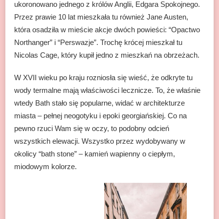
ukoronowano jednego z królów Anglii, Edgara Spokojnego.
Przez prawie 10 lat mieszkała tu również Jane Austen,
która osadziła w mieście akcje dwóch powieści: “Opactwo
Northanger” i “Perswazje”. Trochę krócej mieszkał tu
Nicolas Cage, który kupił jedno z mieszkań na obrzeżach.
W XVII wieku po kraju rozniosła się wieść, że odkryte tu
wody termalne mają właściwości lecznicze. To, że właśnie
wtedy Bath stało się popularne, widać w architekturze
miasta – pełnej neogotyku i epoki georgiańskiej. Co na
pewno rzuci Wam się w oczy, to podobny odcień
wszystkich elewacji. Wszystko przez wydobywany w
okolicy “bath stone” – kamień wapienny o ciepłym,
miodowym kolorze.