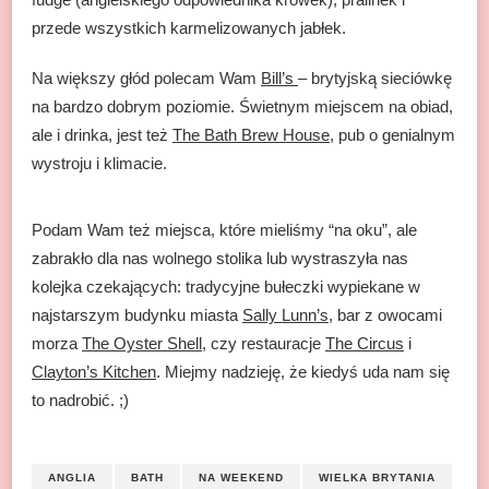
przede wszystkich karmelizowanych jabłek.
Na większy głód polecam Wam
Bill’s
– brytyjską sieciówkę
na bardzo dobrym poziomie. Świetnym miejscem na obiad,
ale i drinka, jest też
The Bath Brew House
, pub o genialnym
wystroju i klimacie.
Podam Wam też miejsca, które mieliśmy “na oku”, ale
zabrakło dla nas wolnego stolika lub wystraszyła nas
kolejka czekających: tradycyjne bułeczki wypiekane w
najstarszym budynku miasta
Sally Lunn’s
, bar z owocami
morza
The Oyster Shell
, czy restauracje
The Circus
i
Clayton’s Kitchen
. Miejmy nadzieję, że kiedyś uda nam się
to nadrobić. ;)
ANGLIA
BATH
NA WEEKEND
WIELKA BRYTANIA