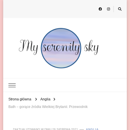
My Serenity Sky
o podróżach
Strona główna
Anglia
Bath – gorące źródła Wielkiej Brytanii. Przewodnik
ZAKTUALIZOWANO W DNIU
26 SIERPNIA 2021
ANGLIA