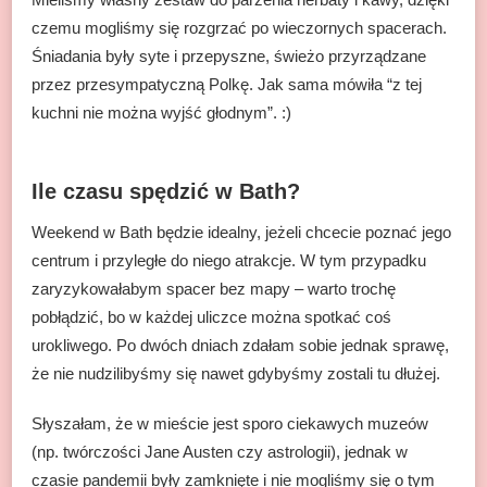
czemu mogliśmy się rozgrzać po wieczornych spacerach.
Śniadania były syte i przepyszne, świeżo przyrządzane
przez przesympatyczną Polkę. Jak sama mówiła “z tej
kuchni nie można wyjść głodnym”. :)
Ile czasu spędzić w Bath?
Weekend w Bath będzie idealny, jeżeli chcecie poznać jego
centrum i przyległe do niego atrakcje. W tym przypadku
zaryzykowałabym spacer bez mapy – warto trochę
pobłądzić, bo w każdej uliczce można spotkać coś
urokliwego. Po dwóch dniach zdałam sobie jednak sprawę,
że nie nudzilibyśmy się nawet gdybyśmy zostali tu dłużej.
Słyszałam, że w mieście jest sporo ciekawych muzeów
(np. twórczości Jane Austen czy astrologii), jednak w
czasie pandemii były zamknięte i nie mogliśmy się o tym