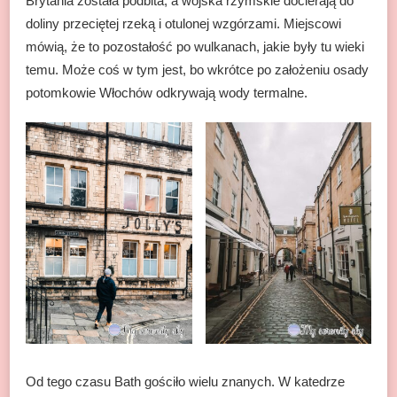
Brytania została podbita, a wojska rzymskie docierają do
doliny przeciętej rzeką i otulonej wzgórzami. Miejscowi
mówią, że to pozostałość po wulkanach, jakie były tu wieki
temu. Może coś w tym jest, bo wkrótce po założeniu osady
potomkowie Włochów odkrywają wody termalne.
Od tego czasu Bath gościło wielu znanych. W katedrze