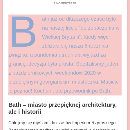
DO
3 KOMENTARZE
BATH
B
–
ath już od dłuższego czasu było
GORĄCE
ŹRÓDŁA
na naszej liście “do zobaczenia w
WIELKIEJ
BRYTANII.
Wielkiej Brytanii”. Kiedy więc
PRZEWODNIK
zbliżała się nasza 5 rocznica
związku, a pandemia utrudniała wyjazd za
granicę, decyzja była prosta. Spędziliśmy jeden
z październikowych weekendów 2020 w
przepięknym georgiańskim miasteczku. Musicie
je poznać! Kochani, oto przewodnik po Bath.
Bath – miasto przepięknej architektury,
ale i historii
Cofnijmy się myślami do czasów Imperium Rzymskiego.