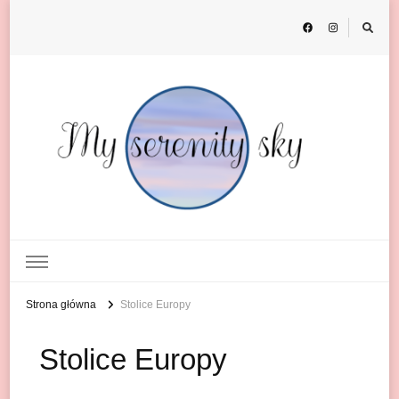
My Serenity Sky
o podróżach
Strona główna
Stolice Europy
Stolice Europy