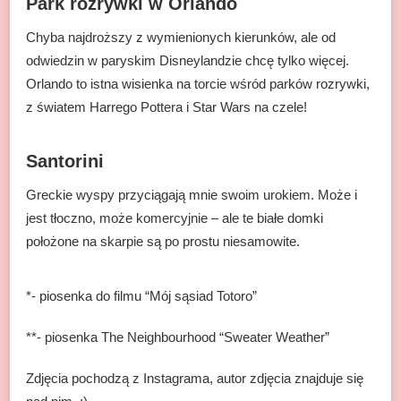
Park rozrywki w Orlando
Chyba najdroższy z wymienionych kierunków, ale od
odwiedzin w paryskim Disneylandzie chcę tylko więcej.
Orlando to istna wisienka na torcie wśród parków rozrywki,
z światem Harrego Pottera i Star Wars na czele!
Santorini
Greckie wyspy przyciągają mnie swoim urokiem. Może i
jest tłoczno, może komercyjnie – ale te białe domki
położone na skarpie są po prostu niesamowite.
*- piosenka do filmu “Mój sąsiad Totoro”
**- piosenka The Neighbourhood “Sweater Weather”
Zdjęcia pochodzą z Instagrama, autor zdjęcia znajduje się