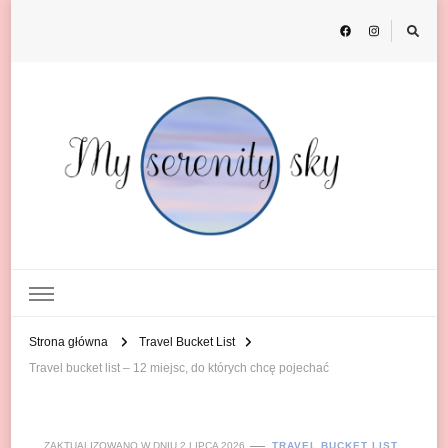
My Serenity Sky
o podróżach
Strona główna
Travel Bucket List
Travel bucket list – 12 miejsc, do których chcę pojechać
ZAKTUALIZOWANO W DNIU
2 LIPCA 2026
TRAVEL BUCKET LIST