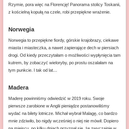
Rzymie, pora więc na Florencję! Panorama stolicy Toskanii,
z kościelną kopułą na czele, robi przepiękne wrażenie.
Norwegia
Norwegia to przepiękne fiordy, górskie krajobrazy, ciekawe
miasta i miasteczka, a nawet zapierające dech w piersiach
drogi. Od kiedy przeczytałam o możliwości wypłynięcia tam
kutrem, by zobaczyć wieloryby, po prostu oszalałam na
tym punkcie. I tak od lat…
Madera
Maderę powinniśmy odwiedzić w 2019 roku. Swoje
pierwsze zarobione w Anglii pieniądze postanowiliśmy
wydać na bilety lotnicze. Michał wybrał Malagę, co bardzo
mnie zdziwiło, bo nigdy wcześniej o niej nie mówił. Dopiero
na miejscu, po kilku dniach przyznał się, że zwyczajnie w