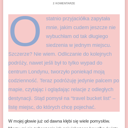
DO
2 KOMENTARZE
TRAVEL
O
BUCKET
statnio przyjaciółka zapytała
LIST
–
mnie, jakim cudem jeszcze nie
12
MIEJSC,
wybuchłam od tak długiego
DO
KTÓRYCH
siedzenia w jednym miejscu.
CHCĘ
POJECHAĆ
Szczerze? Nie wiem. Odliczanie do kolejnych
podróży, nawet jeśli był to tylko wypad do
centrum Londynu, tworzyło poniekąd moją
codzienność. Teraz podróżuję jedynie palcem po
mapie, czytając i oglądając relacje z odległych
destynacji. Stąd pomysł na “travel bucket list” –
listę miejsc, do których chcę pojechać.
W mojej głowie już od dawna kłębi się wiele pomysłów.