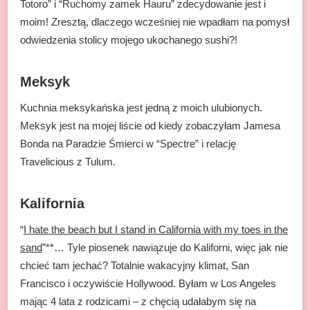
Totoro” i “Ruchomy zamek Hauru” zdecydowanie jest i
moim! Zresztą, dlaczego wcześniej nie wpadłam na pomysł
odwiedzenia stolicy mojego ukochanego sushi?!
Meksyk
Kuchnia meksykańska jest jedną z moich ulubionych.
Meksyk jest na mojej liście od kiedy zobaczyłam Jamesa
Bonda na Paradzie Śmierci w “Spectre” i relację
Travelicious z Tulum.
Kalifornia
“
I hate the beach but I stand in California with my toes in the
sand
”**… Tyle piosenek nawiązuje do Kaliforni, więc jak nie
chcieć tam jechać? Totalnie wakacyjny klimat, San
Francisco i oczywiście Hollywood. Byłam w Los Angeles
mając 4 lata z rodzicami – z chęcią udałabym się na