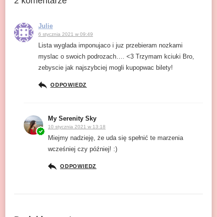
2 komentarze
Julie
6 stycznia 2021 w 09:49
Lista wyglada imponujaco i juz przebieram nozkami
myslac o swoich podrozach…. <3 Trzymam kciuki Bro,
zebyscie jak najszybciej mogli kupopwac bilety!
ODPOWIEDZ
My Serenity Sky
10 stycznia 2021 w 13:18
Miejmy nadzieję, że uda się spełnić te marzenia
wcześniej czy później! :)
ODPOWIEDZ